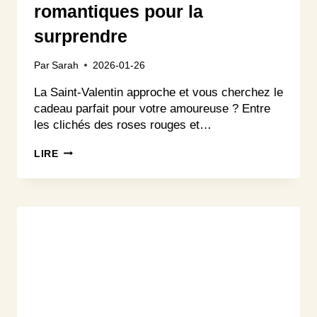
romantiques pour la
surprendre
Par
Sarah
2026-01-26
La Saint-Valentin approche et vous cherchez le
cadeau parfait pour votre amoureuse ? Entre
les clichés des roses rouges et…
CADEAU
LIRE
DE
SAINT-
VALENTIN
POUR
FEMME
:
30
IDÉES
ROMANTIQUES
POUR
LA
SURPRENDRE