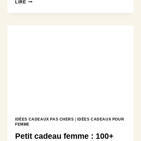
CADEAU
LIRE
SAINT-
VALENTIN
FEMME
:
30
IDÉES
ROMANTIQUES
POUR
LA
SURPRENDRE
IDÉES CADEAUX PAS CHERS
|
IDÉES CADEAUX POUR
FEMME
Petit cadeau femme : 100+