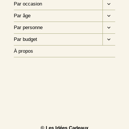
Ouvrir/fe
Par occasion
le
Ouvrir/fe
menu
Par âge
le
enfant
Ouvrir/fe
menu
Par personne
le
enfant
Ouvrir/fe
menu
Par budget
le
enfant
menu
À propos
enfant
© Les Idées Cadeaux