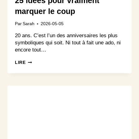
25 idées pour vraiment
marquer le coup
Par
Sarah
2026-05-05
20 ans. C’est l’un des anniversaires les plus
symboliques qui soit. Ni tout à fait une ado, ni
encore tout…
IDÉE
LIRE
CADEAU
FEMME
20
ANS
:
25
IDÉES
POUR
VRAIMENT
MARQUER
LE
COUP