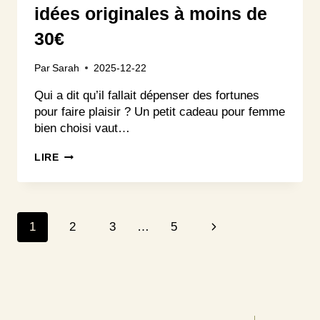
idées originales à moins de
30€
Par
Sarah
2025-12-22
Qui a dit qu’il fallait dépenser des fortunes
pour faire plaisir ? Un petit cadeau pour femme
bien choisi vaut…
PETIT
LIRE
CADEAU
FEMME
:
100+
Navigation
IDÉES
Page
1
2
3
…
5
ORIGINALES
de
À
suivante
MOINS
page
DE
30€