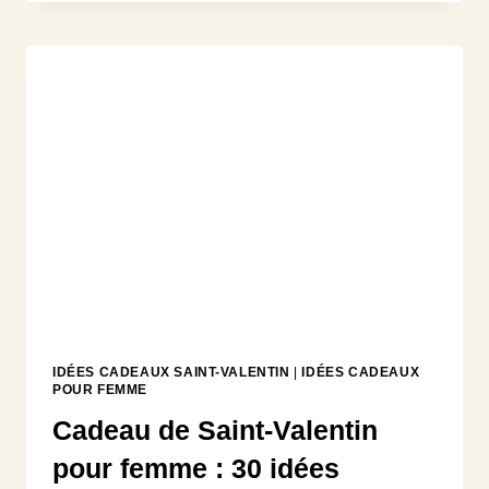
ENCEINTE
:
20
IDÉES
POUR
VRAIMENT
GÂTER
LA
FUTURE
MAMAN
IDÉES CADEAUX SAINT-VALENTIN
|
IDÉES CADEAUX
POUR FEMME
Cadeau de Saint-Valentin
pour femme : 30 idées